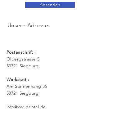
Absenden
Unsere Adresse
Postanschrift :
Ölbergstrasse 5
53721 Siegburg
Werkstatt :
Am Sonnenhang 36
53721 Siegburg
info@vvk-dental.de
Rufen Sie uns an
Tel.:
+49 (0) 2241 388707
Fax.:
+49 (0) 2241 387615