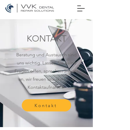
KONTAKT
Beratung und Austausch sind
uns wichtig. Lassen Sie keine
Fragen offen, sprechen Sie uns
an, wir freuen uns über Ihre
Kontaktaufnahme.
Kontakt