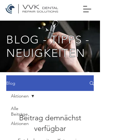
BLOG - TIPPS -
NEUIGKEITEN
Blog
Aktionen
Alle
Beiträge
Beitrag demnächst
Aktionen
verfügbar