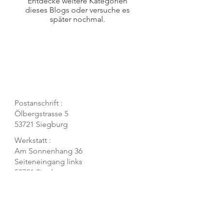
Entdecke weitere Kategorien
dieses Blogs oder versuche es
später nochmal.
Postanschrift :
Ölbergstrasse 5
53721 Siegburg
Werkstatt :
Am Sonnenhang 36
Seiteneingang links
53721 Siegburg
VVK DE Dental Repair Solutions
Tel
02241 388707
info@vvk-dental.de