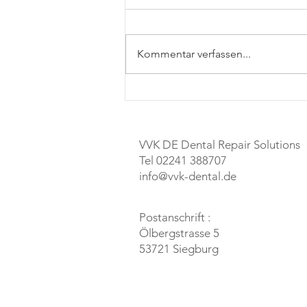
Kommentar verfassen...
Airscaler - kurz nach der
Reparatur kam kein Wasser
mehr
VVK DE Dental Repair Solutions
Tel 02241 388707
info@vvk-dental.de
Postanschrift :
Ölbergstrasse 5
53721 Siegburg