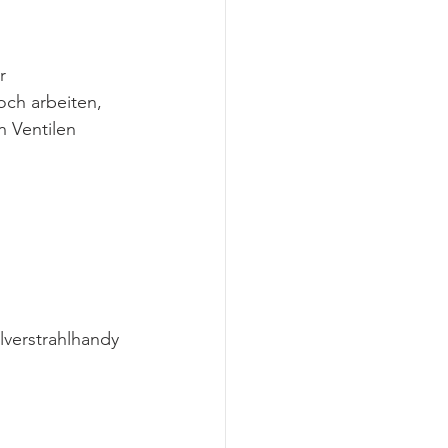
r 
och arbeiten, 
n Ventilen
verstrahlhandy 